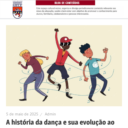
Skip
to
content
5 de maio de 2025
Admin
A história da dança e sua evolução ao