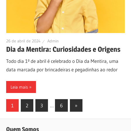
26 de abril de 2024
Admin
Dia da Mentira: Curiosidades e Origens
Todo dia 1º de abril é celebrado o Dia da Mentira, uma
data marcada por brincadeiras e pegadinhas ao redor
Leia mais
1
2
3
…
6
Next
»
Navegação
Posts
por
Quem Somos